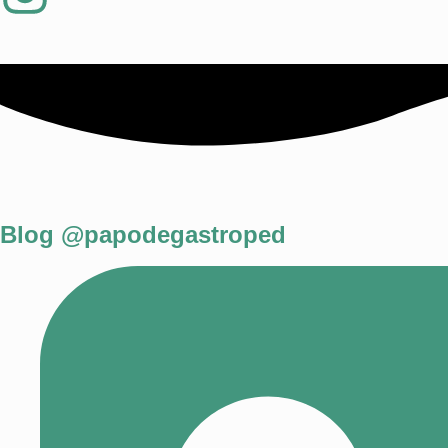
Blog @papodegastroped