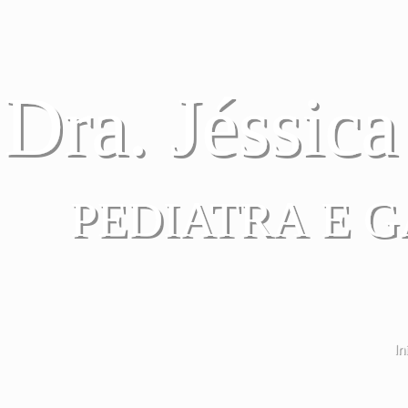
Dra. Jéssic
PEDIATRA E 
In