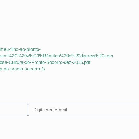
meu-filho-ao-pronto-
erta,bem%2C%20v%C3%B4mitos%20e%20diarreia%20com
gosa-Cultura-do-Pronto-Socorro-dez-2015.pdf
a-do-pronto-socorro-1/