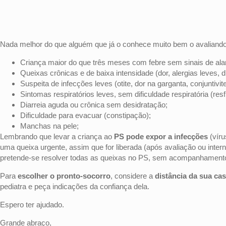
Nada melhor do que alguém que já o conhece muito bem o avaliando
Criança maior do que três meses com febre sem sinais de al
Queixas crônicas e de baixa intensidade (dor, alergias leves, d
Suspeita de infecções leves (otite, dor na garganta, conjuntivite
Sintomas respiratórios leves, sem dificuldade respiratória (resf
Diarreia aguda ou crônica sem desidratação;
Dificuldade para evacuar (constipação);
Manchas na pele;
Lembrando que levar a criança ao
PS pode expor a infecções
(vír
uma queixa urgente, assim que for liberada (após avaliação ou inte
pretende-se resolver todas as queixas no PS, sem acompanhamento 
Para
escolher o pronto-socorro
, considere a
distância da sua cas
pediatra e peça indicações da confiança dela.
Espero ter ajudado.
Grande abraço,