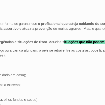
or forma de garantir que
o profissional que esteja cuidando do se
s assertivo e atua na prevenção
de muitos agravos. Mas, e quand
gências e situações de risco.
Aquelas
s
ituações que não podem 
oço ou a barriga afundam, a pele se retrai entre as costelas, pode ficar
es);
io dado em casa);
ncia extrema;
ca, olhos fundos e secos);
;