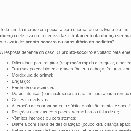
Toda família merece um pediatra para chamar de seu. Essa é a melh
doença
dele. Isso com certeza faz o
tratamento da doença ser mai
ser avaliado:
pronto-socorro ou consultório do pediatra?
A resposta depende do caso. O
pronto-socorro
é voltado para
emer
Dificuldade para respirar (respiração rápida e irregular, o pesc
Traumas potencialmente graves (bater a cabeça, fraturas, cort
Mordedura de animal;
Engasgo;
Perda de consciência;
Dores intensas (principalmente se não melhora após o reméd
Crises convulsivas;
Alteração de comportamento súbita: confusão mental e sonolê
Reações alérgicas com placas vermelhas ou falta de ar;
Vômitos intensos ou persistentes;
Diarreia com sinais de desidratação (pouco xixi, criança apáti
Bebês menores de três meses com febre sem causa aparente