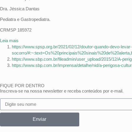
Dra. Jéssica Dantas
Pediatra e Gastropediatra.
CRMSP 185972
Leia mais
https://www.spsp.org.br/2021/02/12/doutor-quando-devo-levar-
socorro/#:~:text=Os%20principais%20sinais%20de%20al
https://www.sbp.com.br/fileadmin/user_upload/2015/12/A-peri
https://www.sbp.com.br/imprensa/detalhe/nid/a-perigosa-cultur
FIQUE POR DENTRO
Inscreva-se na nossa newsletter e receba conteúdos por e-mail.
Enviar