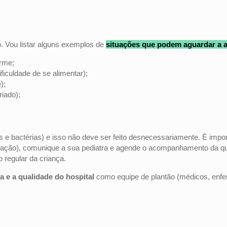
. Vou listar alguns exemplos de
situações que
podem aguardar a a
arme;
ificuldade de se alimentar);
);
riado);
us e bactérias) e isso não deve ser feito desnecessariamente. É im
rnação), comunique a sua pediatra e agende o acompanhamento da que
regular da criança.
a e a qualidade do hospital
como equipe de plantão (médicos, enfe