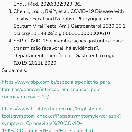
Engl J Med. 2020;382:929-36.
Chen L, Lou J, Bai Y, et al. COVID-19 Disease with
Positive Fecal and Negative Pharyngeal and
Sputum Viral Tests. Am J Gastroenterol 2020;00:1.
doi.org/10.14309/ ajg.0000000000000610
SBP. COVID-19 e manifestações gastrintestinais:
transmissão fecal-oral, há evidências?.
Departamento científico de Gastroenterologia
(2019-2021), 2020.
Saiba mais:
https://www.sbp.com.br/especiais/pediatria-para-
familias/doencas/infeccao-em-criancas-pelo-
coronaviruscovid-19/
https://www.healthychildren.org/English/tips-
tools/symptom-checker/Pages/symptomviewer.aspx?
symptom=Coronavirus%20(COVID-
19)%20Diagnosed%20or%20Suspected